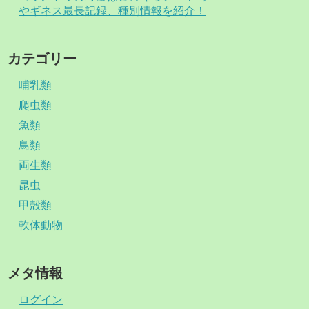
やギネス最長記録、種別情報を紹介！
カテゴリー
哺乳類
爬虫類
魚類
鳥類
両生類
昆虫
甲殻類
軟体動物
メタ情報
ログイン