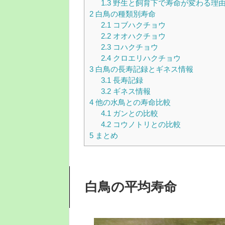
1.3
野生と飼育下で寿命が変わる理
2
白鳥の種類別寿命
2.1
コブハクチョウ
2.2
オオハクチョウ
2.3
コハクチョウ
2.4
クロエリハクチョウ
3
白鳥の長寿記録とギネス情報
3.1
長寿記録
3.2
ギネス情報
4
他の水鳥との寿命比較
4.1
ガンとの比較
4.2
コウノトリとの比較
5
まとめ
白鳥の平均寿命