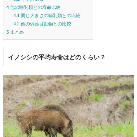
4
他の哺乳類との寿命比較
4.1
同じ大きさの哺乳類との比較
4.2
他の偶蹄目動物との比較
5
まとめ
イノシシの平均寿命はどのくらい？