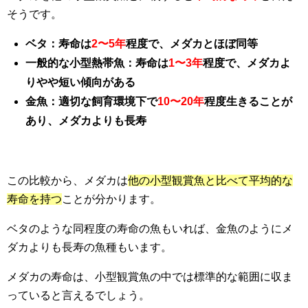
そうです。
ベタ：寿命は
2〜5年
程度で、メダカとほぼ同等
一般的な小型熱帯魚：寿命は
1〜3年
程度で、メダカよ
りやや短い傾向がある
金魚：適切な飼育環境下で
10〜20年
程度生きることが
あり、メダカよりも長寿
この比較から、メダカは
他の小型観賞魚と比べて平均的な
寿命を持つ
ことが分かります。
ベタのような同程度の寿命の魚もいれば、金魚のようにメ
ダカよりも長寿の魚種もいます。
メダカの寿命は、小型観賞魚の中では標準的な範囲に収ま
っていると言えるでしょう。