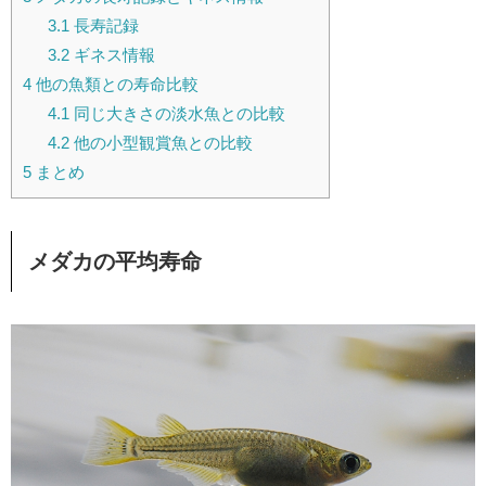
3.1
長寿記録
3.2
ギネス情報
4
他の魚類との寿命比較
4.1
同じ大きさの淡水魚との比較
4.2
他の小型観賞魚との比較
5
まとめ
メダカの平均寿命